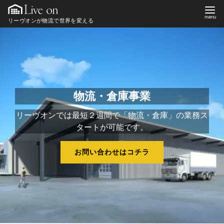
コ
ン
リーヴオンが物流で世界を変える
テ
ン
ツ
へ
移
物流・倉庫事業
動
リーヴオンでは最短２週間で「物流・倉庫」の業務ス
タートが可能です。
お問い合わせはコチラ