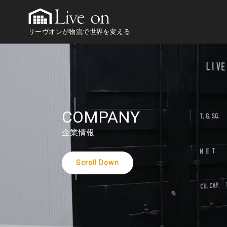
コ
ン
リーヴオンが物流で世界を変える
テ
ン
ツ
へ
移
動
COMPANY
企業情報
Scroll Down